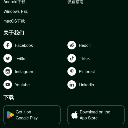
Android下载
设置指南
Windows下载
macOS下载
关于我们
Facebook
Reddit
Twitter
Tiktok
Instagram
Pinterest
Youtube
Linkedln
下载
Get it on
Download on the
Google Play
App Store