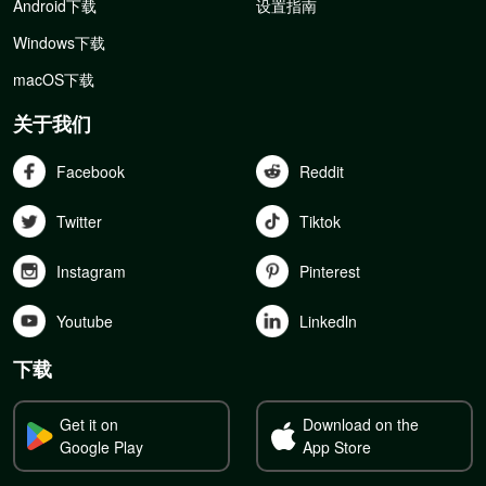
Android下载
设置指南
Windows下载
macOS下载
关于我们
Facebook
Reddit
Twitter
Tiktok
Instagram
Pinterest
Youtube
Linkedln
下载
Get it on
Download on the
Google Play
App Store