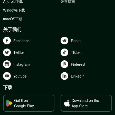
Android下载
设置指南
Windows下载
macOS下载
关于我们
Facebook
Reddit
Twitter
Tiktok
Instagram
Pinterest
Youtube
Linkedln
下载
Get it on
Download on the
Google Play
App Store