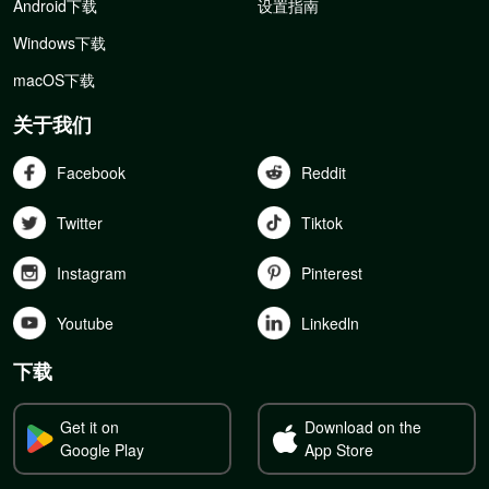
Android下载
设置指南
Windows下载
macOS下载
关于我们
Facebook
Reddit
Twitter
Tiktok
Instagram
Pinterest
Youtube
Linkedln
下载
Get it on
Download on the
Google Play
App Store