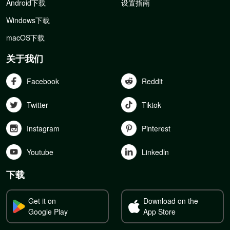
Android下载
设置指南
Windows下载
macOS下载
关于我们
Facebook
Reddit
Twitter
Tiktok
Instagram
Pinterest
Youtube
Linkedln
下载
Get it on
Download on the
Google Play
App Store