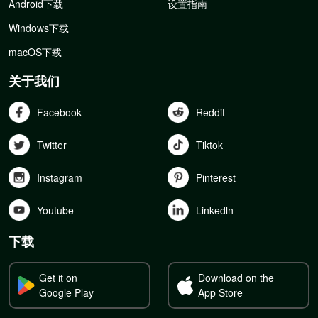
Android下载
设置指南
Windows下载
macOS下载
关于我们
Facebook
Reddit
Twitter
Tiktok
Instagram
Pinterest
Youtube
Linkedln
下载
Get it on
Download on the
Google Play
App Store