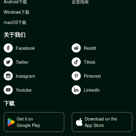
Android下载
设置指南
Windows下载
macOS下载
关于我们
Facebook
Reddit
Twitter
Tiktok
Instagram
Pinterest
Youtube
Linkedln
下载
Get it on
Download on the
Google Play
App Store