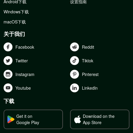
Android下载
设置指南
Windows下载
macOS下载
关于我们
Facebook
Reddit
Twitter
Tiktok
Instagram
Pinterest
Youtube
Linkedln
下载
Get it on
Download on the
Google Play
App Store