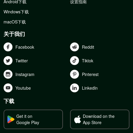
Android下载
设置指南
Windows下载
macOS下载
关于我们
Facebook
Reddit
Twitter
Tiktok
Instagram
Pinterest
Youtube
Linkedln
下载
Get it on
Download on the
Google Play
App Store