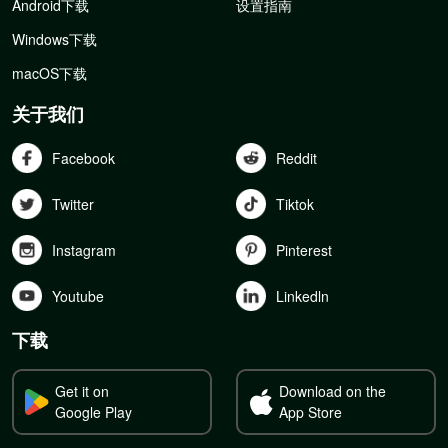
Android下载
设置指南
Windows下载
macOS下载
关于我们
Facebook
Reddit
Twitter
Tiktok
Instagram
Pinterest
Youtube
Linkedln
下载
Get it on
Download on the
Google Play
App Store