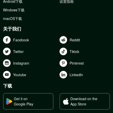
Android下载
设置指南
Windows下载
macOS下载
关于我们
Facebook
Reddit
Twitter
Tiktok
Instagram
Pinterest
Youtube
Linkedln
下载
Get it on
Download on the
Google Play
App Store