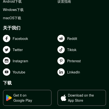
Android下载
设置指南
Windows下载
macOS下载
关于我们
Facebook
Reddit
Twitter
Tiktok
Instagram
Pinterest
Youtube
Linkedln
下载
Get it on
Download on the
Google Play
App Store