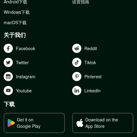
Android下载
设置指南
Windows下载
macOS下载
关于我们
Facebook
Reddit
Twitter
Tiktok
Instagram
Pinterest
Youtube
Linkedln
下载
Get it on
Download on the
Google Play
App Store