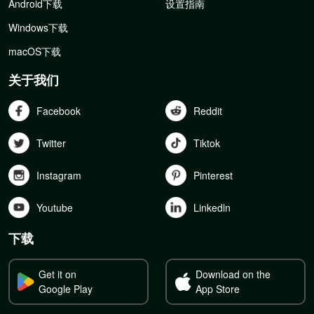
Android下载
设置指南
Windows下载
macOS下载
关于我们
Facebook
Reddit
Twitter
Tiktok
Instagram
Pinterest
Youtube
Linkedln
下载
Get it on
Download on the
Google Play
App Store