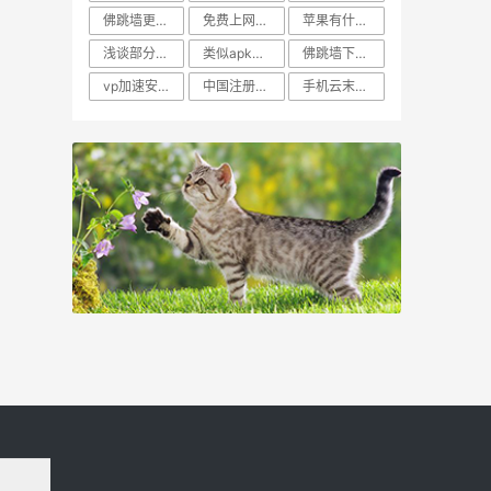
佛跳墙更名为极光
免费上网SSR账号
苹果有什么免费的vp
浅谈部分机场ssr
类似apkpure的网站
佛跳墙下载apk
vp加速安卓
中国注册油管账号
手机云末vpm下载