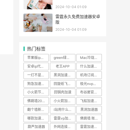
2024-10-04 01:09
雷霆永久免费加速器安卓
版
2024-10-04 01:09
热门标签
苹果版ip转换器免费版
green绿色加速器
Mac玲珑加速器破解版
安卓ip代理免费使用
老王APP
什么加速器能加速谷歌
一灯不是和尚灯蓝app下载破解版
黑洞加速器永久免费版
机场订阅地址 免费
狗急加速器安卓版下载
回旋纸飞机怎么
极光nvp官网
小火箭节点购买
回锅肉加速
布谷屋官网下载
佛跳墙2024官方下载
小火箭加速器节点购买
飞船加速器下载官网
翻个墙新地址2024
i站用什么加速器好
黑洞加速器
哪款加速器可以进ins
雷霆vp加速器
佛跳墙 账号
葫芦加速器
外网连接器下载
雷霆加速器破解版下载百度云