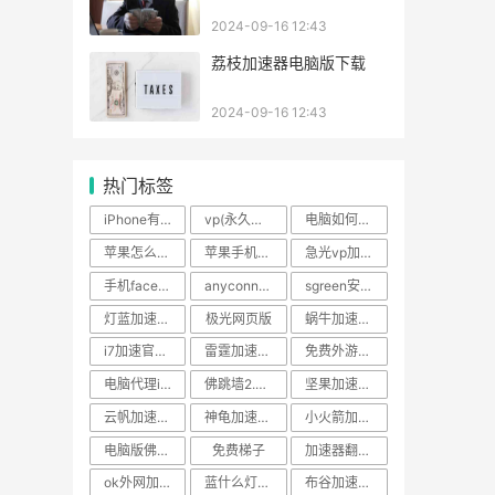
2024-09-16 12:43
荔枝加速器电脑版下载
2024-09-16 12:43
热门标签
iPhone有免费的梯子吗
vp(永久免费)加速器下载
电脑如何连接外国网站
苹果怎么连facebook
苹果手机vnp怎么设置
急光vp加速器
手机facebook注册过程
anyconnect账号密码
sgreen安卓版
灯蓝加速器永久免费版
极光网页版
蜗牛加速器安卓破解版
i7加速官网注册账号
雷霆加速器app官网下载
免费外游加速器
电脑代理ip软件免费版
佛跳墙2.71永久专业版
坚果加速器怎么上网
云帆加速注册账号
神龟加速器电视可以用吗
小火箭加速器下载
电脑版佛跳墙怎么下载
免费梯子
加速器翻墙免费
ok外网加速器
蓝什么灯vip破解版
布谷加速器其