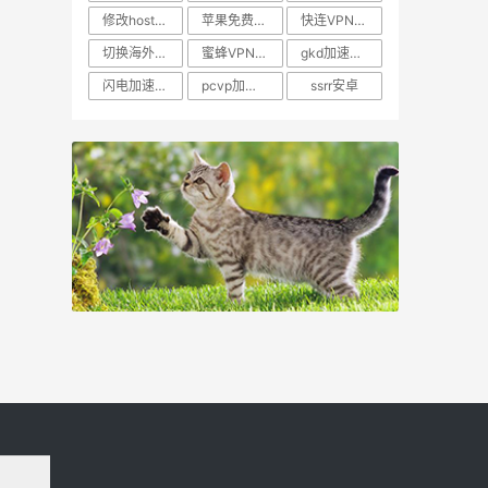
修改hosts文件翻墙
苹果免费vp
快连VPNphone
切换海外网络软件
蜜蜂VPN 刷vip
gkd加速器官网充值
闪电加速器加速器ins加速器
pcvp加速器
ssrr安卓