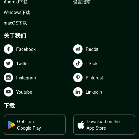
Android下载
设置指南
Windows下载
macOS下载
关于我们
Facebook
Reddit
Twitter
Tiktok
Instagram
Pinterest
Youtube
Linkedln
下载
Get it on
Download on the
Google Play
App Store