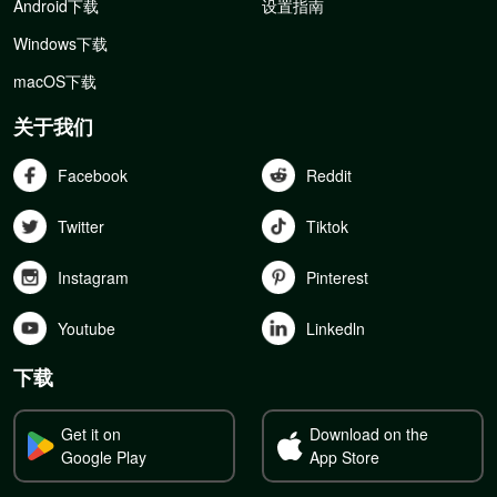
Android下载
设置指南
Windows下载
macOS下载
关于我们
Facebook
Reddit
Twitter
Tiktok
Instagram
Pinterest
Youtube
Linkedln
下载
Get it on
Download on the
Google Play
App Store