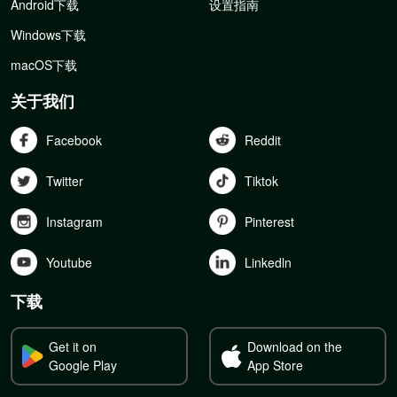
Android下载
设置指南
Windows下载
macOS下载
关于我们
Facebook
Reddit
Twitter
Tiktok
Instagram
Pinterest
Youtube
Linkedln
下载
Get it on
Download on the
Google Play
App Store