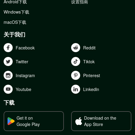
Android下载
设置指南
Windows下载
macOS下载
关于我们
Facebook
Reddit
Twitter
Tiktok
Instagram
Pinterest
Youtube
Linkedln
下载
Get it on
Download on the
Google Play
App Store