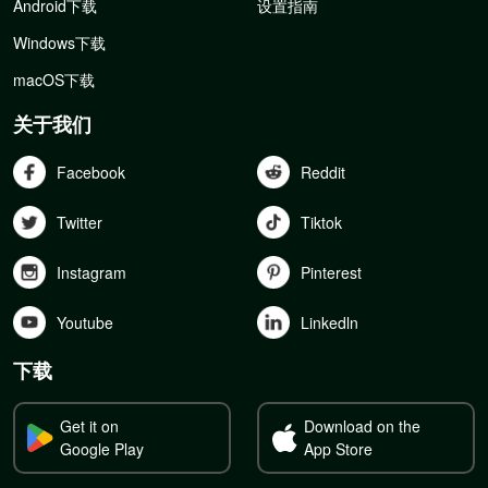
Android下载
设置指南
Windows下载
macOS下载
关于我们
Facebook
Reddit
Twitter
Tiktok
Instagram
Pinterest
Youtube
Linkedln
下载
Get it on
Download on the
Google Play
App Store