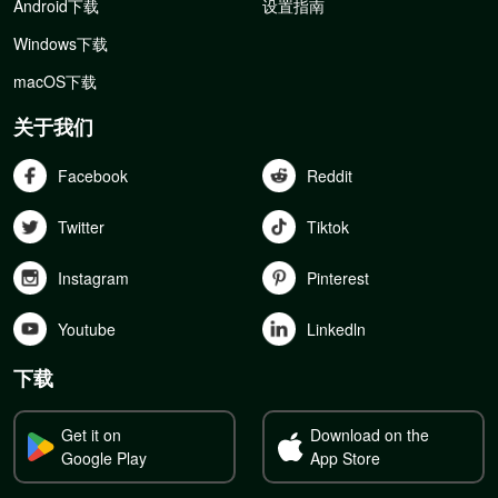
Android下载
设置指南
Windows下载
macOS下载
关于我们
Facebook
Reddit
Twitter
Tiktok
Instagram
Pinterest
Youtube
Linkedln
下载
Get it on
Download on the
Google Play
App Store