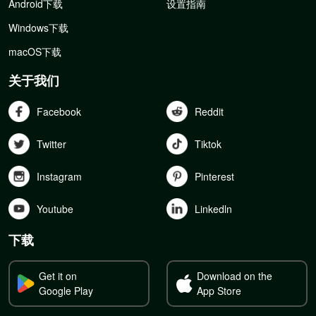
Android下载
设置指南
Windows下载
macOS下载
关于我们
Facebook
Reddit
Twitter
Tiktok
Instagram
Pinterest
Youtube
Linkedln
下载
Get it on
Download on the
Google Play
App Store