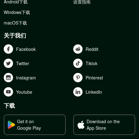
Android下载
设置指南
Windows下载
macOS下载
关于我们
Facebook
Reddit
Twitter
Tiktok
Instagram
Pinterest
Youtube
Linkedln
下载
Get it on
Download on the
Google Play
App Store