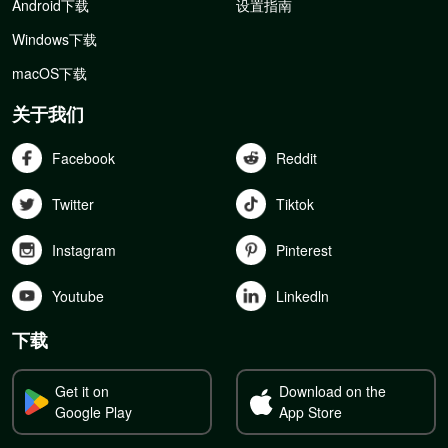
Android下载
设置指南
Windows下载
macOS下载
关于我们
Facebook
Reddit
Twitter
Tiktok
Instagram
Pinterest
Youtube
Linkedln
下载
Get it on
Download on the
Google Play
App Store