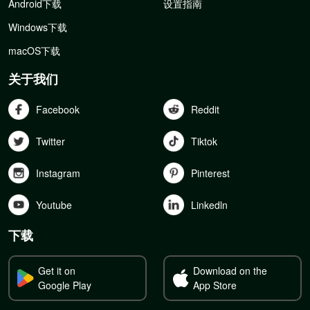
Android下载
设置指南
Windows下载
macOS下载
关于我们
Facebook
Reddit
Twitter
Tiktok
Instagram
Pinterest
Youtube
Linkedln
下载
Get it on
Download on the
Google Play
App Store