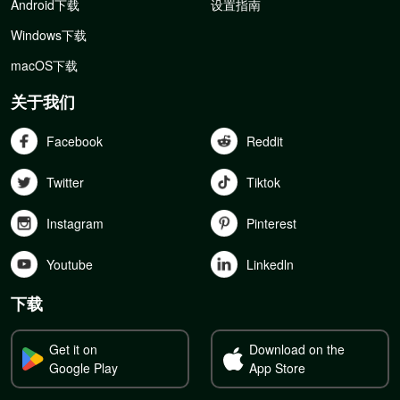
Android下载
设置指南
Windows下载
macOS下载
关于我们
Facebook
Reddit
Twitter
Tiktok
Instagram
Pinterest
Youtube
Linkedln
下载
Get it on
Download on the
Google Play
App Store