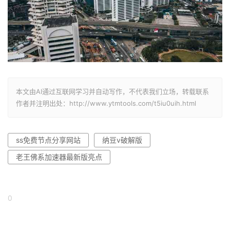
本文由AI通过互联网学习并自动写作，不代表我们立场，转载联系
作者并注明出处：http://www.ytmtools.com/t5iu0uih.html
ss免费节点分享网站
纳豆v破解版
老王佛系加速器最新版亮点
0