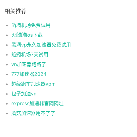
相关推荐
凿墙机场免费试用
火麒麟ios下载
黑洞vp永久加速器免费试用
蚯蚓机场7天试用
vn加速器跑路了
777加速器2024
超级跑车加速器vpm
包子加速vn
express加速器官网网址
蘑菇加速器用不了了