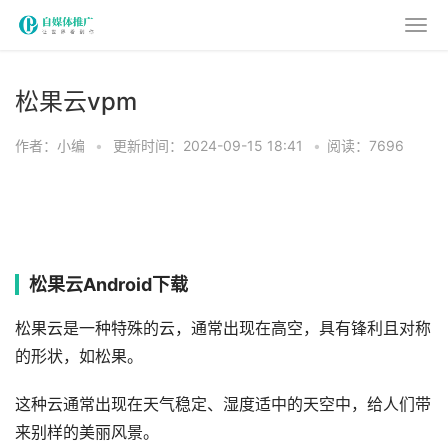
松果云vpm
作者：小编
•
更新时间：2024-09-15 18:41
•
阅读：7696
松果云Android下载
松果云是一种特殊的云，通常出现在高空，具有锋利且对称
的形状，如松果。
这种云通常出现在天气稳定、湿度适中的天空中，给人们带
来别样的美丽风景。