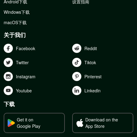
Android下载
设置指南
Windows下载
macOS下载
关于我们
Facebook
Reddit
Twitter
Tiktok
Instagram
Pinterest
Youtube
Linkedln
下载
Get it on
Download on the
Google Play
App Store