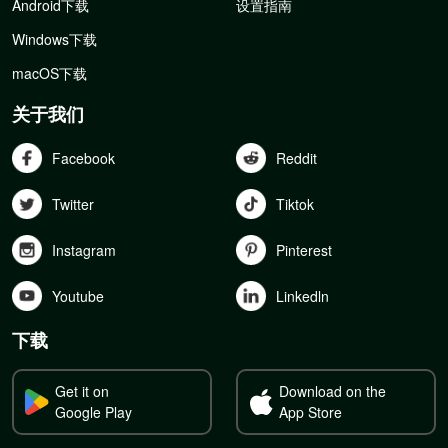
Android下载
设置指南
Windows下载
macOS下载
关于我们
Facebook
Reddit
Twitter
Tiktok
Instagram
Pinterest
Youtube
Linkedln
下载
Get it on
Download on the
Google Play
App Store