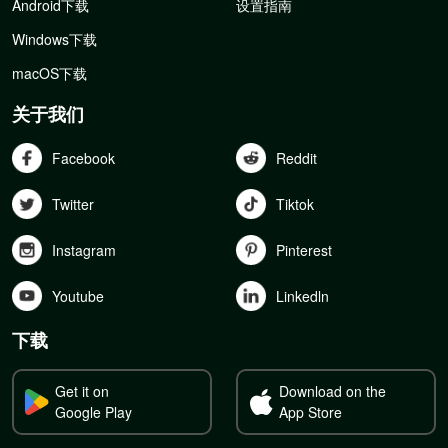
Android下载
设置指南
Windows下载
macOS下载
关于我们
Facebook
Reddit
Twitter
Tiktok
Instagram
Pinterest
Youtube
Linkedln
下载
Get it on
Download on the
Google Play
App Store