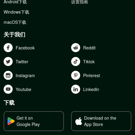
Android下载
设置指南
Windows下载
macOS下载
关于我们
Facebook
Reddit
Twitter
Tiktok
Instagram
Pinterest
Youtube
Linkedln
下载
Get it on
Download on the
Google Play
App Store