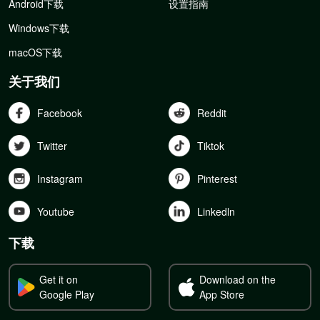
Android下载
设置指南
Windows下载
macOS下载
关于我们
Facebook
Reddit
Twitter
Tiktok
Instagram
Pinterest
Youtube
Linkedln
下载
Get it on
Download on the
Google Play
App Store