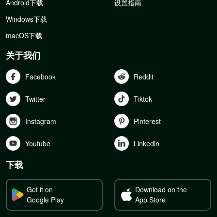
Android下载
设置指南
Windows下载
macOS下载
关于我们
Facebook
Reddit
Twitter
Tiktok
Instagram
Pinterest
Youtube
Linkedln
下载
Get it on
Download on the
Google Play
App Store