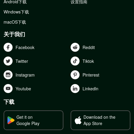
Android下载
设置指南
Windows下载
macOS下载
关于我们
Facebook
Reddit
Twitter
Tiktok
Instagram
Pinterest
Youtube
Linkedln
下载
Get it on
Download on the
Google Play
App Store