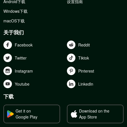
Android下载
设置指南
Windows下载
macOS下载
关于我们
Facebook
Reddit
Twitter
Tiktok
Instagram
Pinterest
Youtube
Linkedln
下载
Get it on
Download on the
Google Play
App Store