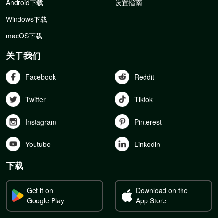
Android下载
设置指南
Windows下载
macOS下载
关于我们
Facebook
Reddit
Twitter
Tiktok
Instagram
Pinterest
Youtube
Linkedln
下载
Get it on
Download on the
Google Play
App Store