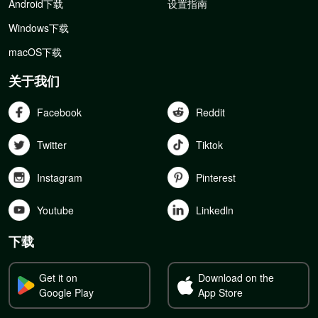
Android下载
设置指南
Windows下载
macOS下载
关于我们
Facebook
Reddit
Twitter
Tiktok
Instagram
Pinterest
Youtube
Linkedln
下载
Get it on
Download on the
Google Play
App Store