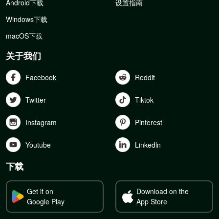
Android下载
设置指南
Windows下载
macOS下载
关于我们
Facebook
Reddit
Twitter
Tiktok
Instagram
Pinterest
Youtube
Linkedln
下载
Get it on
Download on the
Google Play
App Store