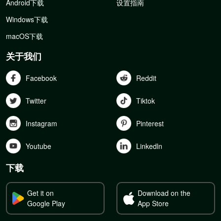
Android下载
设置指南
Windows下载
macOS下载
关于我们
Facebook
Reddit
Twitter
Tiktok
Instagram
Pinterest
Youtube
Linkedln
下载
Get it on
Download on the
Google Play
App Store