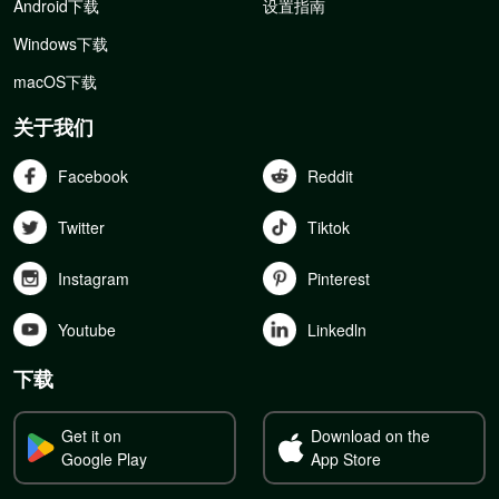
Android下载
设置指南
Windows下载
macOS下载
关于我们
Facebook
Reddit
Twitter
Tiktok
Instagram
Pinterest
Youtube
Linkedln
下载
Get it on
Download on the
Google Play
App Store