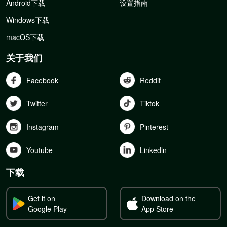
Android下载
设置指南
Windows下载
macOS下载
关于我们
Facebook
Reddit
Twitter
Tiktok
Instagram
Pinterest
Youtube
Linkedln
下载
Get it on
Download on the
Google Play
App Store