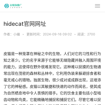
hidecat官网网址
作者：小编
•
更新时间：2024-09-16 09:02
•
阅读：2700
皮猫是一种笼罩在神秘之中的生物，人们对它的习性和行为
知之甚少。它的名字来源于它能够无缝隐藏并融入周围环境
的能力，这使得在野外很难发现它。这种难以捉摸的生物通
常出现在茂密的森林和丛林中，它利用伪装来躲避掠食者和
毫无戒心的猎物。独居生物，很少成对或成群出现，这增添
了它的神秘感。皮猫以其敏捷和快速的动作而闻名，使其成
为自然栖息地中令人畏惧的猎手。它的饮食主要包括小型啮
齿动物和鸟类，它能精确地捕捉和捕捉它们。尽管它难以捉